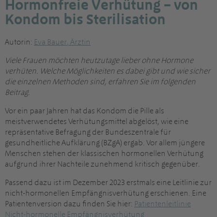
Hormonfreie Verhütung – von
Kondom bis Sterilisation
Autorin:
Eva Bauer
,
Ärztin
Viele Frauen möchten heutzutage lieber ohne Hormone
verhüten. Welche Möglichkeiten es dabei gibt und wie sicher
die einzelnen Methoden sind, erfahren Sie im folgenden
Beitrag.
Vor ein paar Jahren hat das Kondom die Pille als
meistverwendetes Verhütungsmittel abgelöst, wie eine
repräsentative Befragung der Bundeszentrale für
gesundheitliche Aufklärung (BZgA) ergab. Vor allem jüngere
Menschen stehen der klassischen hormonellen Verhütung
aufgrund ihrer Nachteile zunehmend kritisch gegenüber.
Passend dazu ist im Dezember 2023 erstmals eine Leitlinie zur
nicht-hormonellen Empfängnisverhütung erschienen. Eine
Patientenversion dazu finden Sie hier:
Patientenleitlinie
Nicht-hormonelle Empfängnisverhütung