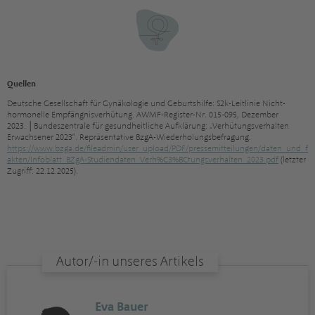
Quellen
Deutsche Gesellschaft für Gynäkologie und Geburtshilfe: S2k-Leitlinie Nicht-
hormonelle Empfängnisverhütung. AWMF-Register-Nr. 015-095, Dezember
2023. │Bundeszentrale für gesundheitliche Aufklärung: „Verhütungsverhalten
Erwachsener 2023“. Repräsentative BzgA-Wiederholungsbefragung.
https://www.bzga.de/fileadmin/user_upload/PDF/pressemitteilungen/daten_und_f
akten/Infoblatt_BZgA-Studiendaten_Verh%C3%BCtungsverhalten_2023.pdf
(letzter
Zugriff: 22.12.2025).
Autor/-in unseres Artikels
Eva Bauer